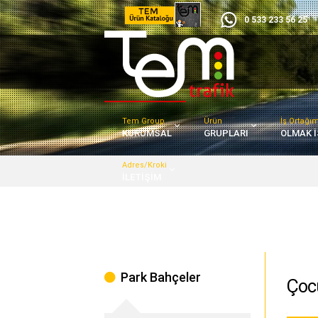
0 533 233 56 25
Tem Group
Ürün
İş Ortağı
KURUMSAL
GRUPLARI
OLMAK İ
Adres/Kroki
İLETİŞİM
Park Bahçeler
Çoc