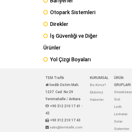
Bariyerler
Otopark Sistemleri
Direkler
İş Güvenliği ve Diğer
Ürünler
Yol Çizgi Boyaları
TEM Trafik
KURUMSAL
ÜRÜN
İvedik Ostim Mah.
GRUPLARI
Biz Kimiz?
1237. Cad. No:29
Sinyalizas
Ekibimiz
Yenimahalle / Ankara
Sist.
Haberler
+90 312 210 17 41 -
Ledli
42
Levhalar
+90 312 210 17 43
Solar
satis@temtrafik.com
Sistemler