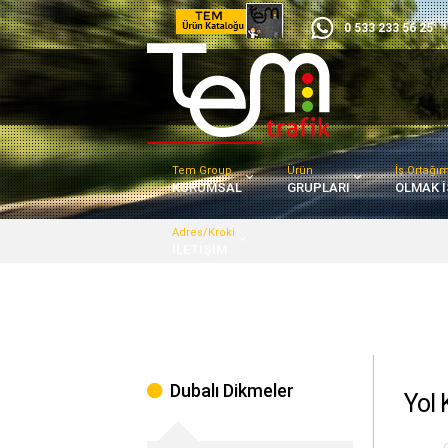
0 533 233 56 25
Tem Group
Ürün
İş Ortağı
KURUMSAL
GRUPLARI
OLMAK İ
Adres/Kroki
İLETİŞİM
Dubalı Dikmeler
Yol 