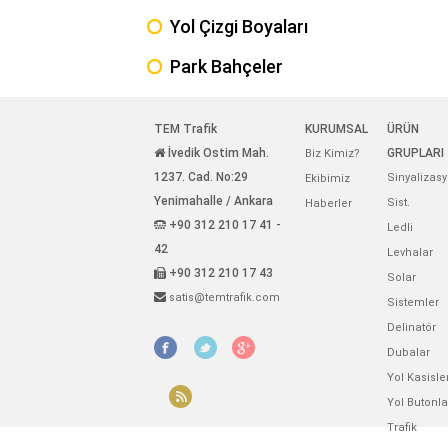
Yol Çizgi Boyaları
Park Bahçeler
TEM Trafik
KURUMSAL
ÜRÜN
İvedik Ostim Mah.
GRUPLARI
Biz Kimiz?
1237. Cad. No:29
Sinyalizas
Ekibimiz
Yenimahalle / Ankara
Sist.
Haberler
+90 312 210 17 41 -
Ledli
42
Levhalar
+90 312 210 17 43
Solar
satis@temtrafik.com
Sistemler
Delinatör
Dubalar
Yol Kasisle
Yol Butonla
Trafik